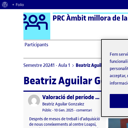
Quant al WordPress
+ Folio
Logo Ágora
PRC Àmbit millora de la
Saltar al contingut
Participants
Fem serv
funcionali
Semestre 20241 - Aula 1
Beatriz Aguilar Gonzalez
personali
acceptar, 
Beatriz Aguilar Gonzal
informaci
Valoració del període de pràctiques
Publicat per
Publicat 
Publicat per
Beatriz Aguilar Gonzalez
Visibilitat:
Data de publicació
el Valoració del període
Públic
-
10 Gen. 2025
-
comentari
Després de mesos de treball i d’adquisició
de nous coneixements al centre Loapsi,