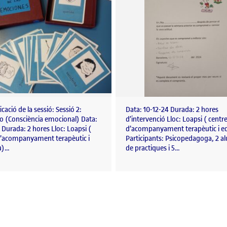
icació de la sessió: Sessió 2:
Data: 10-12-24 Durada: 2 hores
o (Consciència emocional) Data:
d’intervenció Lloc: Loapsi ( centr
 Durada: 2 hores Lloc: Loapsi (
d’acompanyament terapèutic i e
d’acompanyament terapèutic i
Participants: Psicopedagoga, 2 
u)…
de practiques i 5…
ANÀLISI DE NECESSITATS