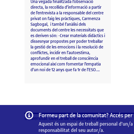
Una vegada finalitzada l’observació
directa, la recollida d’informació a partir
de l’entrevista a la responsable del centre
privat on faig les pràctiques, Carmenza
Sagbogal, i també l’anàlisi dels
documents del centre les necessitats que
es deriven són: -Crear materials didàctics i
dissesnyar propostes per poder treballar
la gestió de les emocions i la resolució de
conflictes, incidir en l’autoestima,
aprofundir en el treball de consciència
emocional així com fomentar l’empatia
d’un noi de 12 anys que fa 1r de l’ESO.…
Informació
Formeu part de la comunitat? Accés per 
Universitat Oberta de Catalunya © 2026
Aquest és un espai de treball personal d'un/a
responsabilitat del seu autor/a.