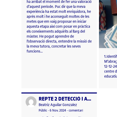
ha arribat el moment de fer una valoració
d’aquest període. Puc dir que la meva
experiència ha estat molt enriquidora, he
après molt i he aconseguit moltes de les
metes que em vaig proposar en iniciar
aquesta etapa així com posar en pràctica
els coneixements adquirits al llarg del
màster. He pogut aprendre de
l’observació directa, entendre la missió de
la meva tutora, concretar les seves
funcions…
1.Identif
M’abraç
12-12-24
centre 
educati
REPTE 2 DETECCIÓ I ANÀLISI DE NECESSITATS
Publicat per
Publicat per
Beatriz Aguilar Gonzalez
Visibilitat:
Data de publicació
el REPTE 2 DETECCIÓ I 
Públic
-
6 Nov. 2024
-
comentari