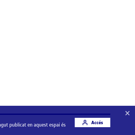
×
Accés
ngut publicat en aquest espai és