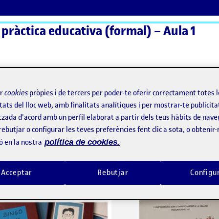
 pràctica educativa (formal) – Aula 1
ActiFolios
Aj
ir
cookies
pròpies i de tercers per poder-te oferir correctament totes 
tats del lloc web, amb finalitats analítiques i per mostrar-te publicita
tzada d'acord amb un perfil elaborat a partir dels teus hàbits de nave
rebutjar o configurar les teves preferències fent clic a sota, o obtenir
ez
ó en la nostra
política de cookies.
Sessió 3: M’abraço (Consciència emocional)
per
Publicat per
Acceptar
Rebutjar
Configu
Publicat per
Publicat per
Beatriz Aguilar Gonzalez
Beatriz Aguilar Gonzalez
 de pràctiques
Visibilitat:
Data de publicació
a Sessió 3: M’abraço (Consciència emocional)
Visibilitat:
Data de publicació
11 desem
Públic
-
13 Des. 2024
-
1 comentari
Públic
-
11 Des. 2024
-
1 come