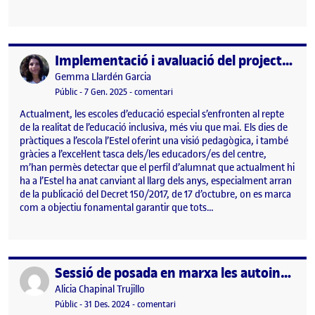
Implementació i avaluació del projecte IV: Reflexió educació especial
Publicat per
Publicat per
Gemma Llardén Garcia
Visibilitat:
Data de publicació
el Implementació i avaluació del projec
Públic
-
7 Gen. 2025
-
comentari
Actualment, les escoles d’educació especial s’enfronten al repte
de la realitat de l’educació inclusiva, més viu que mai. Els dies de
pràctiques a l’escola l’Estel oferint una visió pedagògica, i també
gràcies a l’excel·lent tasca dels/les educadors/es del centre,
m’han permès detectar que el perfil d’alumnat que actualment hi
ha a l’Estel ha anat canviant al llarg dels anys, especialment arran
de la publicació del Decret 150/2017, de 17 d’octubre, on es marca
com a objectiu fonamental garantir que tots…
Sessió de posada en marxa les autoinstruccions a les aules.
Publicat per
Publicat per
Alicia Chapinal Trujillo
Visibilitat:
Data de publicació
14 gener, 2025 9:43 pm
el Sessió de posada en marxa les autoi
Públic
-
31 Des. 2024
-
comentari