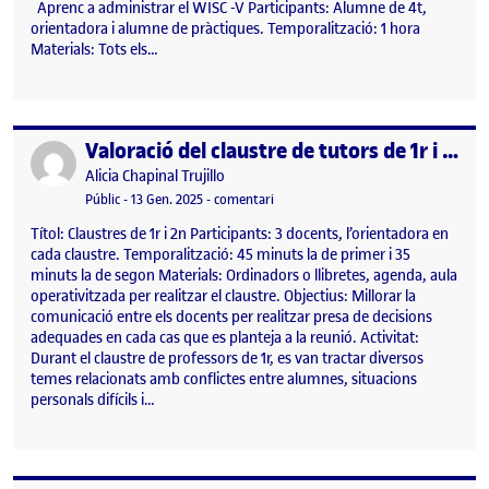
Aprenc a administrar el WISC -V Participants: Alumne de 4t,
orientadora i alumne de pràctiques. Temporalització: 1 hora
Materials: Tots els…
Valoració del claustre de tutors de 1r i 2n de l’ESO
Publicat per
Publicat per
Alicia Chapinal Trujillo
Visibilitat:
Data de publicació
14 gener, 2025 9:41 pm
el Valoració del claustre de tutors de 
Públic
-
13 Gen. 2025
-
comentari
Títol: Claustres de 1r i 2n Participants: 3 docents, l’orientadora en
cada claustre. Temporalització: 45 minuts la de primer i 35
minuts la de segon Materials: Ordinadors o llibretes, agenda, aula
operativitzada per realitzar el claustre. Objectius: Millorar la
comunicació entre els docents per realitzar presa de decisions
adequades en cada cas que es planteja a la reunió. Activitat:
Durant el claustre de professors de 1r, es van tractar diversos
temes relacionats amb conflictes entre alumnes, situacions
personals difícils i…