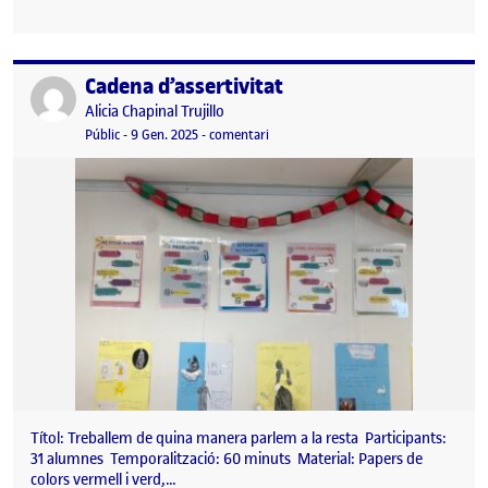
Cadena d’assertivitat
Publicat per
Publicat per
Alicia Chapinal Trujillo
Visibilitat:
Data de publicació
14 gener, 2025 9:43 pm
el Cadena d’assertivitat
Públic
-
9 Gen. 2025
-
comentari
Títol: Treballem de quina manera parlem a la resta Participants:
31 alumnes Temporalització: 60 minuts Material: Papers de
colors vermell i verd,…