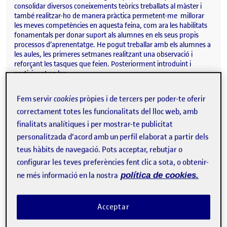
consolidar diversos coneixements teòrics treballats al màster i
també realitzar-ho de manera pràctica permetent-me millorar
les meves competències en aquesta feina, com ara les habilitats
fonamentals per donar suport als alumnes en els seus propis
processos d’aprenentatge. He pogut treballar amb els alumnes a
les aules, les primeres setmanes realitzant una observació i
reforçant les tasques que feien. Posteriorment introduint i
participant en les…
Fem servir
cookies
pròpies i de tercers per poder-te oferir
correctament totes les funcionalitats del lloc web, amb
Última aportació. Qüestionari i resultats
Publicat per
finalitats analítiques i per mostrar-te publicitat
Publicat per
Alicia Chapinal Trujillo
personalitzada d'acord amb un perfil elaborat a partir dels
Visibilitat:
Data de publicació
14 gener, 2025 9:40 pm
el Última aportació. Qüestionari i res
Públic
-
14 Gen. 2025
-
comentari
teus hàbits de navegació. Pots acceptar, rebutjar o
Valoració de les autoinstruccions: Objectius: Comprovar l’eficàcia
configurar les teves preferències fent clic a sota, o obtenir-
de l’eina (autoinstruccions). On podrem veure si s’han assolit
ne més informació en la nostra
política de cookies.
aquests objectius O.E. 1- Facilitar als alumnes la resolució de
tasques de manera autònoma, mitjançant les autoinstruccions.
O.E. 2 – Millorar la motivació intrínseca dels alumnes en la
Acceptar
percepció de les seves capacitats d’organització. O.E. 3 –
Promoure la participació activa dels estudiants, dotant
d’autoinstruccions accessibles per afavorir la implicació en els