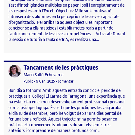
Test d’intel·ligències múltiples en paper i boli i enregistrament de
les respostes amb l’Excel. Objectius: Millorar la motivació
intrínseca dels alumnes en la percepció de les seves capacitats
d’organització. Per arribar a aquest objectiu és important
conèixer-se a ells mateixos i establir metes reals a partir de
l’autoconeixement de les seves competències. Activitat: Durant
la sessió de tutoria a l’aula de 1r A, es realitza una…
Tancament de les pràctiques
Publicat per
Publicat per
Maria Saltó Echevarria
Visibilitat:
Data de publicació
9 gener, 2025 8:26 am
el Tancament de les pràctiques
Públic
-
9 Gen. 2025
-
comentari
Bon dia a tothom! Amb aquesta entrada concloc el període de
pràctiques al Col·legi El Carme de Tarragona, una experiència que
ha estat clau en el meu desenvolupament professional i personal
com a psicopedagoga. És cert que les pràctiques les vaig acabar
el dia 18 de desembre, però he volgut deixar uns dies per tal de
fer una bona reflexió. Aquest trajecte m’ha permès posar en
pràctica els coneixements adquirits durant els semestres
anteriors i comprendre de manera profunda com…