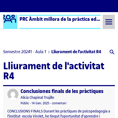
Logo Ágora
PRC Àmbit millora de la pràctica educativa (formal) – Aula 1
Saltar al contingut
Semestre 20241 - Aula 1
Lliurament de l'activitat R4
Lliurament de l'activitat
R4
Conclusiones finals de les pràctiques
Publicat per
Publicat per
Alicia Chapinal Trujillo
Visibilitat:
Data de publicació
14 gener, 2025 9:38 pm
el Conclusiones finals de les pràctiqu
Públic
-
14 Gen. 2025
-
comentari
CONCLUSIONS FINALS Durant les pràctiques de psicopedagogia a
l’institut- escola Virolet, he tingut l’oportunitat d’aprendre i