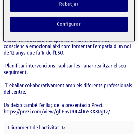
centre privat on faig les pràctiques, Carmenza Sagbogal, i
Rebutjar
també l’anàlisi dels documents del centre les necessitats que
es deriven són:
Configurar
-Crear materials didàctics i dissesnyar propostes per poder
treballar la gestió de les emocions i la resolució de conflictes,
incidir en l’autoestima, aprofundir en el treball de
consciència emocional així com fomentar l’empatia d’un noi
de 12 anys que fa 1r de l’ESO.
-Planificar intervencions , aplicar-les i anar realitzar el seu
seguiment.
-Treballar col·laborativament amb els diferents professionals
del centre.
Us deixo també l’enllaç de la presentació Prezi:
https://prezi.com/view/gbF6vU0L4lJ6SKXXRg1v/
Lliurament de l'activitat R2