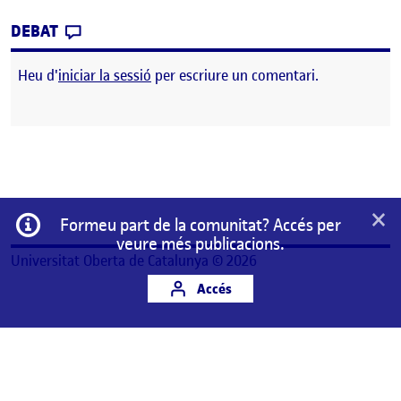
CONTRIBUTION
0
EL REPTE 2 DETECCIÓ I ANÀLISI DE NECESSI
DEBAT
Heu d'
iniciar la sessió
per escriure un comentari.
×
Informació
Formeu part de la comunitat? Accés per
veure més publicacions.
Universitat Oberta de Catalunya © 2026
Accés
Aquest és un espai de treball personal d'un/a
estudiant de la Universitat Oberta de Catalunya.
Qualsevol contingut publicat en aquest espai és
responsabilitat del seu autor/a.