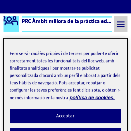
Logo Ágora
PRC Àmbit millora de la pràctica educativa (formal) – Aula 1
Saltar al contingut
Fem servir
cookies
pròpies i de tercers per poder-te oferir
Semestre 20241 - Aula 1
REPTE 2 DETECCIÓ I ANÀLISI DE NECESSITATS
correctament totes les funcionalitats del lloc web, amb
finalitats analítiques i per mostrar-te publicitat
Navegació d'entrades
: Detecció i anàlisi de les necessitats
: Det
Anterior
Següent
personalitzada d'acord amb un perfil elaborat a partir dels
teus hàbits de navegació. Pots acceptar, rebutjar o
REPTE 2 DETECCIÓ I ANÀLISI 
Publicat per
configurar les teves preferències fent clic a sota, o obtenir-
Publicat per
Beatriz Aguilar Gonzalez
ne més informació en la nostra
política de cookies.
Visibilitat:
Data de publicació
el REPTE 2 DETECCIÓ I ANÀLISI DE NECE
Públic
-
6 Nov. 2024
-
comentari
Acceptar
Una vegada finalitzada l’observació directa, la recollida
d’informació a partir de l’entrevista a la responsable del