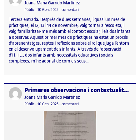
Publicat per
Joana Maria Garrido Martínez
Visibilitat:
Data de publicació
10 gener, 2025 2:11 pm
el El context familiar com a punt de 
Públic
-
10 Gen. 2025
-
comentari
Tercera entrada. Després de dues setmanes, i quasi un mes de
pràctiques, el 12, 13 i 14 de novembre, vaig tornar a l’escoleta, i
vaig familiaritzar-me més amb el context escolar, i els dos infants
a observar. Aquest primer mes de pràctiques ha estat un procés
d’aprenentatges, reptes i reflexions sobre el rol que juga l’entorn
en el desenvolupament dels infants. A través de l’observació
d’H. i L., dos infants amb necessitats educatives i socials
complexes, m’he adonat de com els seus…
Primeres observacions i contextualització de l’screening psicopedagògic
Publicat per
Publicat per
Joana Maria Garrido Martínez
Visibilitat:
Data de publicació
10 gener, 2025 1:58 pm
el Primeres observacions i contextual
Públic
-
10 Gen. 2025
-
comentari