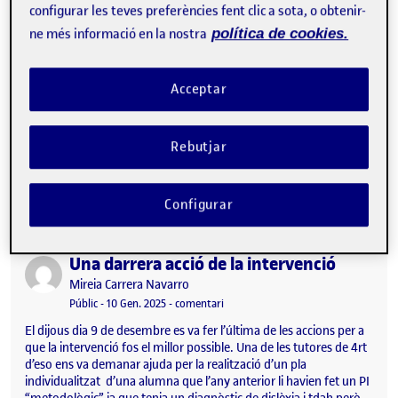
configurar les teves preferències fent clic a sota, o obtenir-
ne més informació en la nostra
política de cookies.
Acceptar
Rebutjar
Quarta entrada. Ens trobem a 19, 20 i 21 de novembre, i recollint
els objectius que es tenien establerts en aquestes pràctiques:…
Configurar
Una darrera acció de la intervenció
Publicat per
Publicat per
Mireia Carrera Navarro
Visibilitat:
Data de publicació
el Una darrera acció de la intervenció
Públic
-
10 Gen. 2025
-
comentari
El dijous dia 9 de desembre es va fer l’última de les accions per a
que la intervenció fos el millor possible. Una de les tutores de 4rt
d’eso ens va demanar ajuda per la realització d’un pla
individualitzat d’una alumna que l’any anterior li havien fet un PI