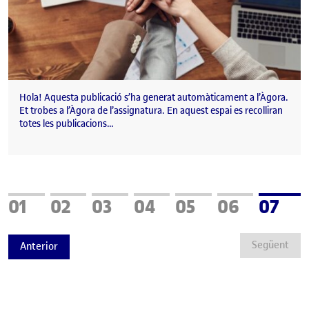
Hola! Aquesta publicació s’ha generat automàticament a l’Àgora.
Et trobes a l’Àgora de l’assignatura. En aquest espai es recolliran
totes les publicacions…
Pàgina
Pàgina
Pàgina
Pàgina
Pàgina
Pàgina
Pàgin
01
02
03
04
05
06
07
Següent
Anterior