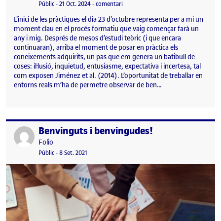
Visibilitat:
Data de publicació
24 octubre, 2024 8:22 pm
el Expectatives vers el pràcticum
Públic
-
21 Oct. 2024
-
comentari
L’inici de les pràctiques el dia 23 d’octubre representa per a mi un
moment clau en el procés formatiu que vaig començar farà un
any i mig. Després de mesos d’estudi teòric (i que encara
continuaran), arriba el moment de posar en pràctica els
coneixements adquirits, un pas que em genera un batibull de
coses: il·lusió, inquietud, entusiasme, expectativa i incertesa, tal
com exposen Jiménez et al. (2014). L’oportunitat de treballar en
entorns reals m’ha de permetre observar de ben…
Benvinguts i benvingudes!
Publicat per
Publicat per
Folio
Visibilitat:
Data de publicació
15 setembre, 2022 3:08 pm
Públic
-
8 Set. 2021