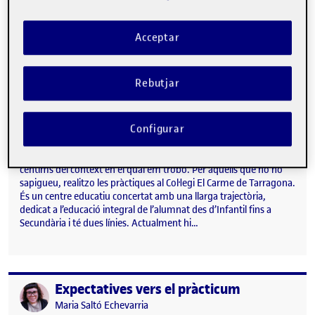
qualificat. Aquest curs he creat amb els vist i…
Acceptar
Primer contacte amb el tutor: preparem l’inici de les pràctiques
Publicat per
Rebutjar
Publicat per
Maria Saltó Echevarria
Visibilitat:
Data de publicació
24 octubre, 2024 8:07 pm
el Primer contacte amb el tutor: prepa
Públic
-
22 Oct. 2024
-
comentari
Configurar
Hola! Dur a terme un primer contacte amb el centre de
pràctiques no ha estat necessari, perquè soc treballadora de
l’escola i ja conec el centre, però crec necessari fer-vos cinc
cèntims del context en el qual em trobo. Per aquells que no ho
sapigueu, realitzo les pràctiques al Col·legi El Carme de Tarragona.
És un centre educatiu concertat amb una llarga trajectòria,
dedicat a l’educació integral de l’alumnat des d’Infantil fins a
Secundària i té dues línies. Actualment hi…
Expectatives vers el pràcticum
Publicat per
Publicat per
Maria Saltó Echevarria