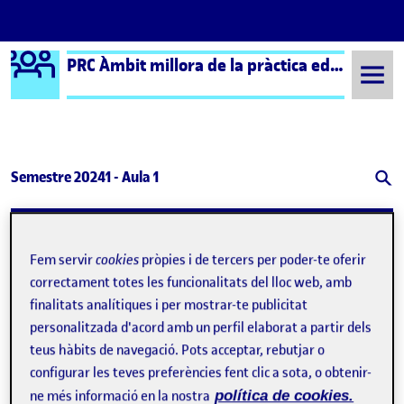
Logo Ágora
PRC Àmbit millora de la pràctica educativa (formal) – Aula 1
Saltar al contingut
Semestre 20241 - Aula 1
Expectatives
Publicat per
Publicat per
Mireia Carrera Navarro
Fem servir
cookies
pròpies i de tercers per poder-te oferir
Visibilitat:
Data de publicació
el Expectatives
Públic
-
25 Oct. 2024
-
comentari
correctament totes les funcionalitats del lloc web, amb
Tinc la gran sort de poder fer pràctiques al mateix centre on
finalitats analítiques i per mostrar-te publicitat
estava treballant el curs passat com orientadora i psicopedagoga.
personalitzada d'acord amb un perfil elaborat a partir dels
L’institut Montserrat Roig del barri de Gràcia de Barcelona, és un
centre que encara que no disposa de l’etiqueta de centre d’alta
teus hàbits de navegació. Pots acceptar, rebutjar o
complexitat si que té les necessitats d’un centre d’aquestes
configurar les teves preferències fent clic a sota, o obtenir-
característiques. Tenim un percentatge molt elevat d’alumnes
ne més informació en la nostra
política de cookies.
NEE i NESE, i en canvi pocs recursos econòmics i de personal