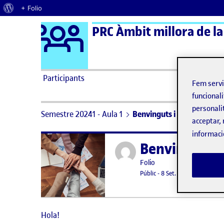
Quant al WordPress
+ Folio
Logo Ágora
PRC Àmbit millora de la
Saltar al contingut
Participants
Fem serv
funcionali
personali
Semestre 20241 - Aula 1
Benvinguts i benvingudes
acceptar, 
informaci
Benvinguts i
Publicat per
Publicat per
Folio
Visibilitat:
Data de publicació
15 setembre,
Públic
-
8 Set. 2021
Hola!