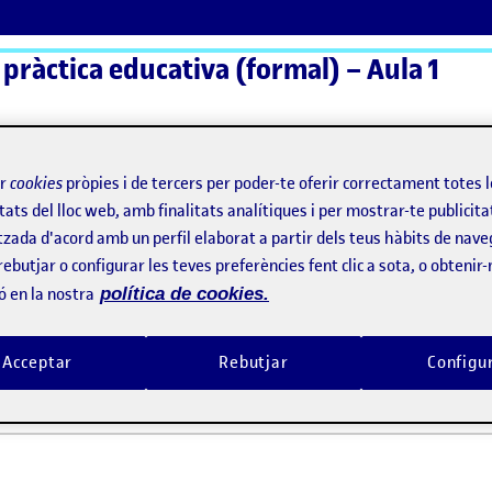
 pràctica educativa (formal) – Aula 1
ActiFolios
Aj
ir
cookies
pròpies i de tercers per poder-te oferir correctament totes 
tats del lloc web, amb finalitats analítiques i per mostrar-te publicita
tzada d'acord amb un perfil elaborat a partir dels teus hàbits de nave
!
rebutjar o configurar les teves preferències fent clic a sota, o obtenir
ó en la nostra
política de cookies.
 benvingudes!
Acceptar
Rebutjar
Configu
 2022 3:08 pm