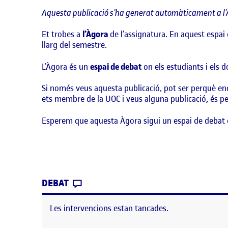
Aquesta publicació s’ha generat automàticament a l’
Et trobes a
l’Àgora
de l’assignatura. En aquest espai 
llarg del semestre.
L’Àgora és un
espai de debat
on els estudiants i els 
Si només veus aquesta publicació, pot ser perquè enc
ets membre de la UOC i veus alguna publicació, és per
Esperem que aquesta Àgora sigui un espai de debat 
CONTRIBUTION
0
EL BENVINGUTS I BENVINGUDES!
DEBAT
Les intervencions estan tancades.