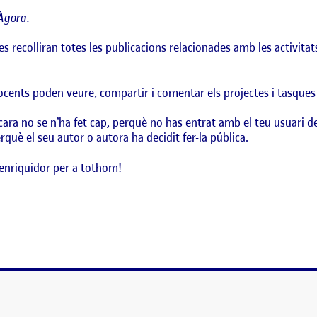
Àgora.
es recolliran totes les publicacions relacionades amb les activita
docents poden veure, compartir i comentar els projectes i tasques
ara no se n’ha fet cap, perquè no has entrat amb el teu usuari d
què el seu autor o autora ha decidit fer-la pública.
enriquidor per a tothom!