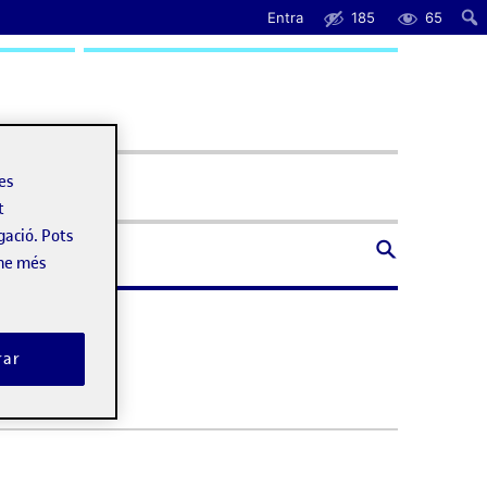
Entra
185
65
uda
les
t
gació. Pots
-ne més
rar