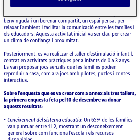
elles qui dirigiran les activitats.
Referent dia 20 de desembre, la trobada va començar amb la
benvinguda i un berenar compartit, un espai pensat per
relaxar l’ambient i facilitar la comunicació entre les famílies i
els educadors. Aquesta activitat inicial va ser clau per crear
un clima de confiança i proximitat.
Posteriorment, es va realitzar el taller d’estimulació infantil,
centrat en activitats pràctiques per a infants de 0 a 3 anys.
Es van proposar jocs senzills que les famílies podien
reproduir a casa, com ara jocs amb pilotes, puzles i contes
interactius.
Sobre l’enquesta que es va crear com a annex als tres tallers,
la primera enquesta feta pel 10 de desembre va donar
aquests resultats
:
Coneixement del sistema educatiu
: Un 65% de les famílies
van puntuar entre 1 i 2, mostrant un desconeixement
general sobre com funciona l’escola i els recursos
disponibles.