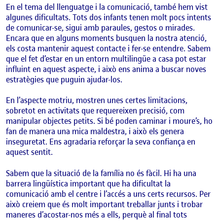
En el tema del llenguatge i la comunicació, també hem vist
algunes dificultats. Tots dos infants tenen molt pocs intents
de comunicar-se, sigui amb paraules, gestos o mirades.
Encara que en alguns moments busquen la nostra atenció,
els costa mantenir aquest contacte i fer-se entendre. Sabem
que el fet d’estar en un entorn multilingüe a casa pot estar
influint en aquest aspecte, i això ens anima a buscar noves
estratègies que puguin ajudar-los.
En l’aspecte motriu, mostren unes certes limitacions,
sobretot en activitats que requereixen precisió, com
manipular objectes petits. Si bé poden caminar i moure’s, ho
fan de manera una mica maldestra, i això els genera
inseguretat. Ens agradaria reforçar la seva confiança en
aquest sentit.
Sabem que la situació de la família no és fàcil. Hi ha una
barrera lingüística important que ha dificultat la
comunicació amb el centre i l’accés a uns certs recursos. Per
això creiem que és molt important treballar junts i trobar
maneres d’acostar-nos més a ells, perquè al final tots