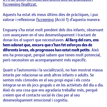
l’screening finalitzat.
Aquests ha estat els meus últims dies de pràctiques, i puc
valorar i reflexionar
l’screening
(Acció 1) d’aquesta manera:
Enguany s’ha estat molt pendent dels dos infants, observant
com avançaven en el seu desenvolupament i tractant de
donar-los el suport que necessitaven.
Al llarg del curs, ens
hem adonat que, encara que s’han fet esforços des de
diferents àrees, els progressos han estat molt petits
. Això
ens ha preocupat, perquè sabem que tenen molt potencial,
però necessiten un acompanyament més específic.
Quant a l’autonomia i la socialització, no han mostrat massa
interès per relacionar-se amb altres infants o adults. Se
senten més còmodes en el seu propi espai i els costa
integrar-se en els jocs grupals o en les activitats del dia a dia.
Això és una cosa que ens agradaria treballar més, perquè
creiem que el contacte social és clau per al seu
desenvolupament emocional i cognitiu.