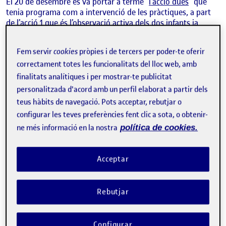
El 20 de desembre es va portar a terme “
l’acció dues
” que
tenia programa com a intervenció de les pràctiques, a part
de l’acció 1 que és l’observació activa dels dos infants ja
esmentats.
Aquesta acció dues es divideix en tres sessions, ja
que són activitats dirigides a les famílies nouvingudes del
Fem servir
cookies
pròpies i de tercers per poder-te oferir
poble de Manacor i es realitzaran durant el curs de tal
correctament totes les funcionalitats del lloc web, amb
manera d’implicar i apropar a les famílies en el
desenvolupament dels seus fills i filles i eliminar les barreres
finalitats analítiques i per mostrar-te publicitat
lingüístiques de les famílies nouvingudes.
Aquestes sessions
personalitzada d'acord amb un perfil elaborat a partir dels
seran dirigides per la practicant i la seva tutora, amb l’ajuda
teus hàbits de navegació. Pots acceptar, rebutjar o
dels educadors i agents socials. La practicant fa comptes ser-
configurar les teves preferències fent clic a sota, o obtenir-
hi tot i que finalitzin les seves pràctiques. Concretament els
ne més informació en la nostra
política de cookies.
tres tallers informatius són:
Desembre dia 20. Berenar i taller d’estimulació.
Acceptar
Març dia 4. Taller sobre la comunicació i el joc en família.
Maig dia 26. Taller de recursos i orientacions.
Rebutjar
Tots els tallers van acompanyats de l’equip pedagògic de
l’EAP Llevant al capdavanter, ja que en la majoria seran ells i
Configurar