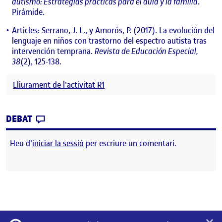
autismo: Estrategias prácticas para el aula y la familia
.
Pirámide.
Articles: Serrano, J. L., y Amorós, P. (2017). La evolución del
lenguaje en niños con trastorno del espectro autista tras
intervención temprana.
Revista de Educación Especial,
38
(2), 125-138.
Lliurament de l'activitat R1
CONTRIBUTION
0
EL ELS ÚLTIMS DIES
DEBAT
Heu d'
iniciar la sessió
per escriure un comentari.