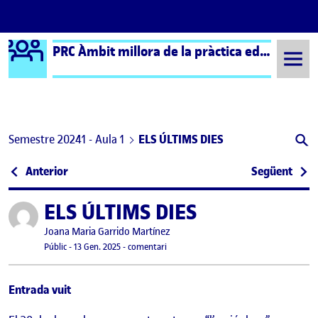
Logo Ágora
PRC Àmbit millora de la pràctica educativa (formal) – Aula 1
Saltar al contingut
Semestre 20241 - Aula 1
ELS ÚLTIMS DIES
Navegació d'entrades
: Valoració del claustre de tutors de 1r i 2n de l’ESO
: Adm
Anterior
Següent
ELS ÚLTIMS DIES
Publicat per
Publicat per
Joana Maria Garrido Martínez
Visibilitat:
Data de publicació
14 gener, 2025 4:34 pm
el ELS ÚLTIMS DIES
Públic
-
13 Gen. 2025
-
comentari
Entrada vuit