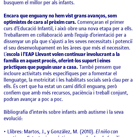
busquem el millor per als infants.
Encara que enguany no hem vist grans avanços, som
optimistes de cara al pròxim curs.
Començaran el primer
curs d’Educació Infantil, i això obre una nova etapa per a ells.
Treballarem en col·laboració amb l’equip d’orientació per a
dissenyar un pla que s’ajusti a les seves necessitats i potenciï
el seu desenvolupament en les àrees que més el necessiten.
L’
escola i l’EAP Llevant volen continuar involucrant a la
família en aquest procés, oferint-los suport i eines
pràctiques que puguin usar a casa.
També pensem que
incloure activitats més específiques per a fomentar el
llenguatge, la motricitat i les habilitats socials serà clau per a
ells. És cert que ha estat un camí difícil enguany, però
confiem que amb més recursos, paciència i treball conjunt,
podran avançar a poc a poc.
Bibliografia d’interès sobre infants amb autisme i la seva
evolució:
Llibres: Martos, J., y González, M. (2010).
El niño con