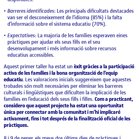
Barreres identificades
: Les principals dificultats destacades
van ser el desconeixement de l’idioma (85%) i la falta
d’informació sobre el sistema educatiu (70%).
Expectatives
: La majoria de les famílies esperaven eines
pràctiques per ajudar els seus fills en el seu
desenvolupament i més informació sobre recursos
educatius accessibles.
Aquest primer taller ha estat un
èxit gràcies a la participació
activa de les famílies i la bona organització de l’equip
educatiu
. Les valoracions inicials suggereixen que aquestes
trobades són molt necessàries per eliminar les barreres
culturals i lingüístiques que dificulten la implicació de les
famílies en l’educació dels seus fills i filles.
Com a practicant,
considero que aquest projecte ha estat una oportunitat
única per connectar amb la comunitat i m’hi implicaré
activament, fins i tot després de la finalització oficial de les
pràctiques.
8 i 9 de gener, els meus dos últims dies de pràctiques i