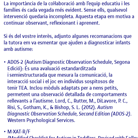
La importància de la col·laboració amb l’equip educatiu i les
famílies és cada vegada més evident. Sense ells, qualsevol
intervenció quedaria incompleta. Aquesta etapa em motiva a
continuar observant, reflexionant i aprenent.
Si és del vostre interès, adjunto algunes recomanacions que
la tutora em va esmentar que ajuden a diagnosticar infants
amb autisme:
ADOS-2 (Autism Diagnostic Observation Schedule, Segona
Edició): És una avaluació estandarditzada
i semiestructurada que mesura la comunicació, la
interacció social i el joc en individus sospitosos de
tenir TEA. Inclou mòduls adaptats per a nens petits,
permetent una observació detallada de comportaments
rellevants a l’autisme. Lord, C., Rutter, M., DiLavore, P. C.,
Risi, S., Gotham, K., & Bishop, S. L. (2012).
Autism
Diagnostic Observation Schedule, Second Edition (ADOS-2)
.
Western Psychological Services.
M-XAT-R/F