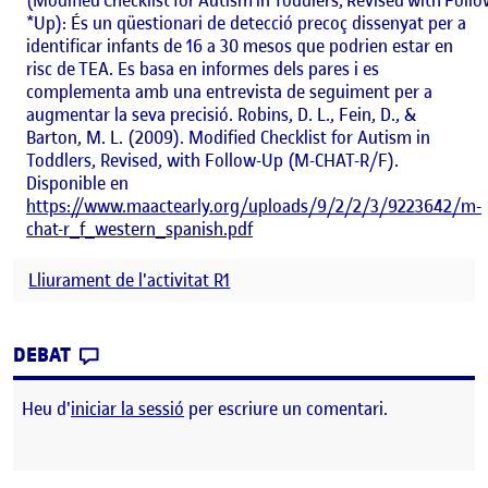
(Modified Checklist for Autism in Toddlers, Revised with Follo
*Up): És un qüestionari de detecció precoç dissenyat per a
identificar infants de 16 a 30 mesos que podrien estar en
risc de TEA. Es basa en informes dels pares i es
complementa amb una entrevista de seguiment per a
augmentar la seva precisió. Robins, D. L., Fein, D., &
Barton, M. L. (2009). Modified Checklist for Autism in
Toddlers, Revised, with Follow-Up (M-CHAT-R/F).
Disponible en
https://www.maactearly.org/uploads/9/2/2/3/9223642/m-
chat-r_f_western_spanish.pdf
Lliurament de l'activitat R1
CONTRIBUTION
0
EL LA MEITAT DE LES PRÀCTIQUES. CAP A Q
DEBAT
Heu d'
iniciar la sessió
per escriure un comentari.