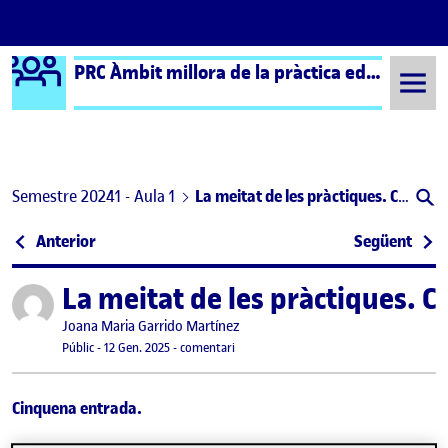
Logo Ágora
PRC Àmbit millora de la pràctica educativa (formal) – Aula 1
Saltar al contingut
Semestre 20241 - Aula 1
La meitat de les pràctiques. Cap a quina direcció em dirigeixo?
Navegació d'entrades
: Intel·ligències múltiples i augment de la motivaci
: L’e
Anterior
Següent
La meitat de les pràctiques. C
Publicat per
Publicat per
Joana Maria Garrido Martínez
Visibilitat:
Data de publicació
12 gener, 2025 8:16 pm
el La meitat de les pràctiques. Cap a qui
Públic
-
12 Gen. 2025
-
comentari
Cinquena entrada.