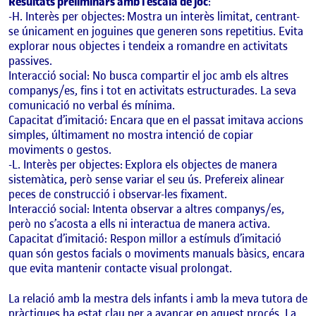
Resultats preliminars amb l’escala de joc
:
-H. Interès per objectes: Mostra un interès limitat, centrant-
se únicament en joguines que generen sons repetitius. Evita
explorar nous objectes i tendeix a romandre en activitats
passives.
Interacció social: No busca compartir el joc amb els altres
companys/es, fins i tot en activitats estructurades. La seva
comunicació no verbal és mínima.
Capacitat d’imitació: Encara que en el passat imitava accions
simples, últimament no mostra intenció de copiar
moviments o gestos.
-L. Interès per objectes: Explora els objectes de manera
sistemàtica, però sense variar el seu ús. Prefereix alinear
peces de construcció i observar-les fixament.
Interacció social: Intenta observar a altres companys/es,
però no s’acosta a ells ni interactua de manera activa.
Capacitat d’imitació: Respon millor a estímuls d’imitació
quan són gestos facials o moviments manuals bàsics, encara
que evita mantenir contacte visual prolongat.
La relació amb la mestra dels infants i amb la meva tutora de
pràctiques ha estat clau per a avançar en aquest procés. La