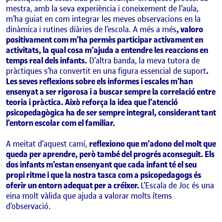
mestra, amb la seva experiència i coneixement de l’aula,
m’ha guiat en com integrar les meves observacions en la
dinàmica i rutines diàries de l’escola. A més a més
, valoro
positivament com m’ha permès participar activament en
activitats, la qual cosa m’ajuda a entendre les reaccions en
temps real dels infants.
D’altra banda, la meva tutora de
pràctiques s’ha convertit en una figura essencial de suport
.
Les seves reflexions sobre els informes i escales m’han
ensenyat a ser rigorosa i a buscar sempre la correlació entre
teoria i pràctica. Això reforça la idea que l’atenció
psicopedagògica ha de ser sempre integral, considerant tant
l’entorn escolar com el familiar.
A meitat d’aquest camí,
reflexiono que m’adono del molt que
queda per aprendre, però també del progrés aconseguit. Els
dos infants m’estan ensenyant que cada infant té el seu
propi ritme i que la nostra tasca com a psicopedagogs és
oferir un entorn adequat per a créixer.
L’Escala de Joc és una
eina molt vàlida que ajuda a valorar molts ítems
d’observació.